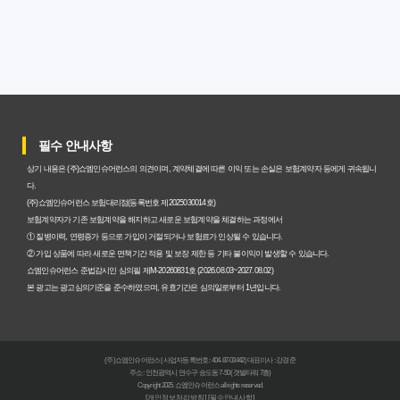
암보험비갱신형, 실제 가입자들이 말하는 예상치 못한 이점
과 주의사항
갱신형 암보험과 비갱신형, 어떤 차이가 있을까? 내게 맞는
선택 기준
필수 안내사항
암보험비갱신형, 평생 고정 보험료의 숨겨진 가치와 현명한
상기 내용은 (주)쇼엠인슈어런스의 의견이며, 계약체결에 따른 이익 또는 손실은 보험계약자 등에게 귀속됩니
선택 기준
다.
(주)쇼엠인슈어런스 보험대리점(등록번호 제2025030014호)
암보험 비갱신형, 왜 지금 선택해야 할까요? 미래 보험료 걱
보험계약자가 기존 보험계약을 해지하고 새로운 보험계약을 체결하는 과정에서
① 질병이력, 연령증가 등으로 가입이 거절되거나 보험료가 인상될 수 있습니다.
정 끝내는 방법
② 가입 상품에 따라 새로운 면책기간 적용 및 보장 제한 등 기타 불이익이 발생할 수 있습니다.
쇼엠인슈어런스 준법감시인 심의필 제M-20260831호 (2026.08.03~2027.08.02)
갱신형 vs 비갱신형 암보험, 당신에게 더 유리한 선택은? 완
본 광고는 광고심의기준을 준수하였으며, 유효기간은 심의일로부터 1년입니다.
벽 비교 분석
비갱신형 암보험 가입, 실패 없는 현명한 선택을 위한 5가지
(주)쇼엠인슈어런스 | 사업자등록번호 : 404-87-03442 | 대표이사 : 강경준
핵심 팁
주소 : 인천광역시 연수구 송도동 7-50 (갯벌타워 7층)
Copyright 2025. 쇼엠인슈어런스 all rights reserved.
[개인정보처리방침]
[필수안내사항]