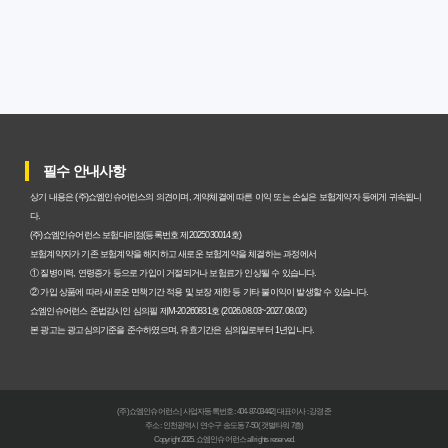
암보험비갱신형, 실제 가입자들이 말하는 예상치 못한 이점
과 주의사항
갱신형 암보험과 비갱신형, 어떤 차이가 있을까? 내게 맞는
선택 기준
필수 안내사항
암보험비갱신형, 평생 고정 보험료의 숨겨진 가치와 현명한
상기 내용은 (주)쇼엠인슈어런스의 의견이며, 계약체결에 따른 이익 또는 손실은 보험계약자 등에게 귀속됩니
선택 기준
다.
(주)쇼엠인슈어런스 보험대리점(등록번호 제2025030014호)
암보험 비갱신형, 왜 지금 선택해야 할까요? 미래 보험료 걱
보험계약자가 기존 보험계약을 해지하고 새로운 보험계약을 체결하는 과정에서
① 질병이력, 연령증가 등으로 가입이 거절되거나 보험료가 인상될 수 있습니다.
정 끝내는 방법
② 가입 상품에 따라 새로운 면책기간 적용 및 보장 제한 등 기타 불이익이 발생할 수 있습니다.
쇼엠인슈어런스 준법감시인 심의필 제M-20260831호 (2026.08.03~2027.08.02)
갱신형 vs 비갱신형 암보험, 당신에게 더 유리한 선택은? 완
본 광고는 광고심의기준을 준수하였으며, 유효기간은 심의일로부터 1년입니다.
벽 비교 분석
비갱신형 암보험 가입, 실패 없는 현명한 선택을 위한 5가지
(주)쇼엠인슈어런스 | 사업자등록번호 : 404-87-03442 | 대표이사 : 강경준
핵심 팁
주소 : 인천광역시 연수구 송도동 7-50 (갯벌타워 7층)
Copyright 2025. 쇼엠인슈어런스 all rights reserved.