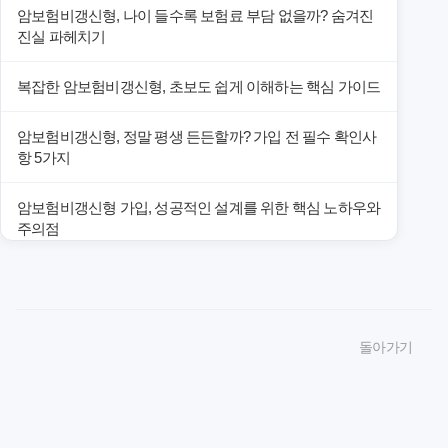
암보험비갱신형, 나이 들수록 보험료 부담 없을까? 숨겨진
진실 파헤치기
복잡한 암보험비갱신형, 초보도 쉽게 이해하는 핵심 가이드
암보험비갱신형, 정말 평생 든든할까? 가입 전 필수 확인사
항 5가지
암보험비갱신형 가입, 성공적인 설계를 위한 핵심 노하우와
주의점
암보험비갱신형 가입, 놓치면 후회할 핵심 3단계 비교 전략
암보험비갱신형, 잘못 선택하면 손해! 숨겨진 약점과 완벽
돌아가기
대비책
암보험비갱신형, 실제 가입자들이 말하는 예상치 못한 이점
과 주의사항