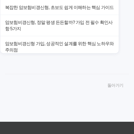
복잡한 암보험비갱신형, 초보도 쉽게 이해하는 핵심 가이드
암보험비갱신형, 정말 평생 든든할까? 가입 전 필수 확인사
항 5가지
암보험비갱신형 가입, 성공적인 설계를 위한 핵심 노하우와
주의점
암보험비갱신형 가입, 놓치면 후회할 핵심 3단계 비교 전략
암보험비갱신형, 잘못 선택하면 손해! 숨겨진 약점과 완벽
돌아가기
대비책
암보험비갱신형, 실제 가입자들이 말하는 예상치 못한 이점
과 주의사항
갱신형 암보험과 비갱신형, 어떤 차이가 있을까? 내게 맞는
선택 기준