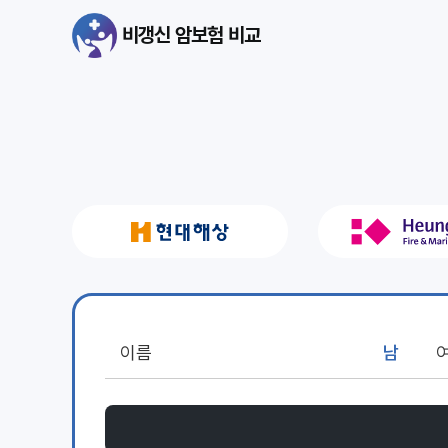
비갱신 암보험 비교
남