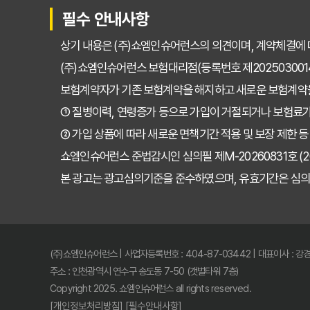
필수 안내사항
상기 내용은 (주)쇼엠인슈어런스의 의견이며, 계약체결에 
(주)쇼엠인슈어런스 보험대리점(등록번호 제202503001
보험계약자가 기존 보험계약을 해지하고 새로운 보험계약
① 질병이력, 연령증가 등으로 가입이 거절되거나 보험료가
② 가입 상품에 따라 새로운 면책기간 적용 및 보장 제한 등
쇼엠인슈어런스 준법감시인 심의필 제M-20260831호 (2026.
본 광고는 광고심의기준을 준수하였으며, 유효기간은 심의
(주)쇼엠인슈어런스 | 사업자등록번호 : 404-87-03442 | 대표이사 : 강
주소 : 인천광역시 연수구 송도동 7-50 (갯벌타워 7층)
Copyright 2025. 쇼엠인슈어런스 all rights reserved.
[개인정보처리방침]
[필수안내사항]