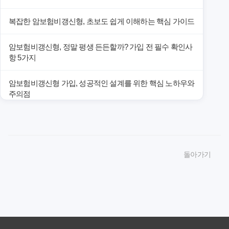
복잡한 암보험비갱신형, 초보도 쉽게 이해하는 핵심 가이드
암보험비갱신형, 정말 평생 든든할까? 가입 전 필수 확인사
항 5가지
암보험비갱신형 가입, 성공적인 설계를 위한 핵심 노하우와
주의점
암보험비갱신형 가입, 놓치면 후회할 핵심 3단계 비교 전략
암보험비갱신형, 잘못 선택하면 손해! 숨겨진 약점과 완벽
돌아가기
대비책
암보험비갱신형, 실제 가입자들이 말하는 예상치 못한 이점
과 주의사항
갱신형 암보험과 비갱신형, 어떤 차이가 있을까? 내게 맞는
선택 기준