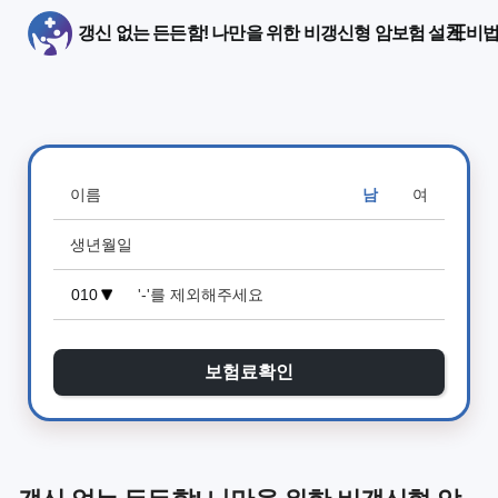
갱신 없는 든든함! 나만을 위한 비갱신형 암보험 설계 비법
남
여
보험료확인