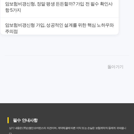
암보험비갱신형, 정말 평생 든든할까? 가입 전 필수 확인사
항 5가지
암보험비갱신형 가입, 성공적인 설계를 위한 핵심 노하우와
주의점
암보험비갱신형 가입, 놓치면 후회할 핵심 3단계 비교 전략
암보험비갱신형, 잘못 선택하면 손해! 숨겨진 약점과 완벽
돌아가기
대비책
암보험비갱신형, 실제 가입자들이 말하는 예상치 못한 이점
과 주의사항
갱신형 암보험과 비갱신형, 어떤 차이가 있을까? 내게 맞는
선택 기준
필수 안내사항
암보험비갱신형, 평생 고정 보험료의 숨겨진 가치와 현명한
상기 내용은 (주)쇼엠인슈어런스의 의견이며, 계약체결에 따른 이익 또는 손실은 보험계약자 등에게 귀속됩니
선택 기준
다.