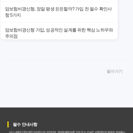
암보험비갱신형, 정말 평생 든든할까? 가입 전 필수 확인사
항 5가지
암보험비갱신형 가입, 성공적인 설계를 위한 핵심 노하우와
주의점
암보험비갱신형 가입, 놓치면 후회할 핵심 3단계 비교 전략
암보험비갱신형, 잘못 선택하면 손해! 숨겨진 약점과 완벽
돌아가기
대비책
암보험비갱신형, 실제 가입자들이 말하는 예상치 못한 이점
과 주의사항
갱신형 암보험과 비갱신형, 어떤 차이가 있을까? 내게 맞는
선택 기준
필수 안내사항
암보험비갱신형, 평생 고정 보험료의 숨겨진 가치와 현명한
상기 내용은 (주)쇼엠인슈어런스의 의견이며, 계약체결에 따른 이익 또는 손실은 보험계약자 등에게 귀속됩니