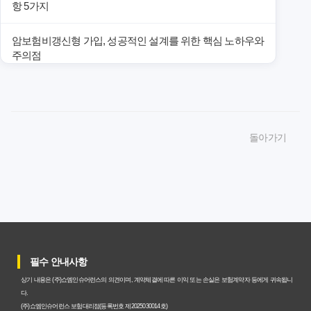
항 5가지
암보험비갱신형 가입, 성공적인 설계를 위한 핵심 노하우와
주의점
암보험비갱신형 가입, 놓치면 후회할 핵심 3단계 비교 전략
암보험비갱신형, 잘못 선택하면 손해! 숨겨진 약점과 완벽
돌아가기
대비책
암보험비갱신형, 실제 가입자들이 말하는 예상치 못한 이점
과 주의사항
갱신형 암보험과 비갱신형, 어떤 차이가 있을까? 내게 맞는
선택 기준
필수 안내사항
암보험비갱신형, 평생 고정 보험료의 숨겨진 가치와 현명한
상기 내용은 (주)쇼엠인슈어런스의 의견이며, 계약체결에 따른 이익 또는 손실은 보험계약자 등에게 귀속됩니
선택 기준
다.
(주)쇼엠인슈어런스 보험대리점(등록번호 제2025030014호)